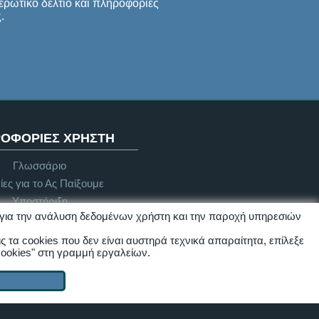
ερωτικό δελτίο και πληροφορίες
.
ΟΦΟΡΊΕΣ ΧΡΉΣΤΗ
Γλωσσάριο
ίες για το Ας Παίξουμε
Υποστήριξη
es για την ανάλυση δεδομένων χρήστη και την παροχή υπηρεσιών
 τα cookies που δεν είναι αυστηρά τεχνικά απαραίτητα, επίλεξε
Προσβασιμότητα
"Cookies" στη γραμμή εργαλείων.