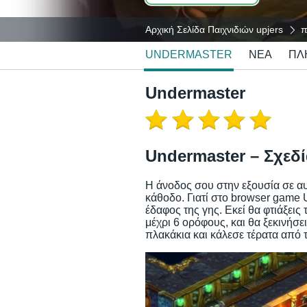
Αρχική Σελίδα Παιχνιδιών upjers
π
UNDERMASTER
ΝΈΑ
ΠΛ
Undermaster
Undermaster – Σχεδ
Η άνοδος σου στην εξουσία σε αυτ
κάθοδο. Γιατί στο browser game 
έδαφος της γης. Εκεί θα φτιάξεις
μέχρι 6 ορόφους, και θα ξεκινήσ
πλακάκια και κάλεσε τέρατα από τ