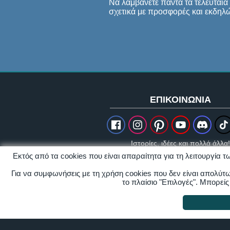
Να λαμβάνετε πάντα τα τελευταία
σχετικά με προσφορές και εκδηλώ
ΕΠΙΚΟΙΝΩΝΊΑ
Ιστορίες, ιδέες και πολλά άλλα
Εκτός από τα cookies που είναι απαραίτητα για τη λειτουργία 
Για να συμφωνήσεις με τη χρήση cookies που δεν είναι απολύτω
Συντελεστές & Νομική Σημείωση
το πλαίσιο "Επιλογές". Μπορείς