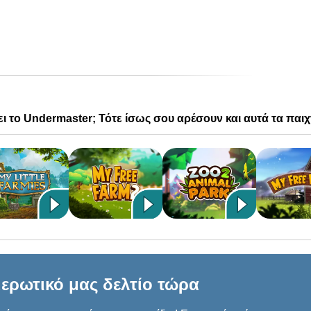
ι το Undermaster; Τότε ίσως σου αρέσουν και αυτά τα παιχν
μερωτικό μας δελτίο τώρα