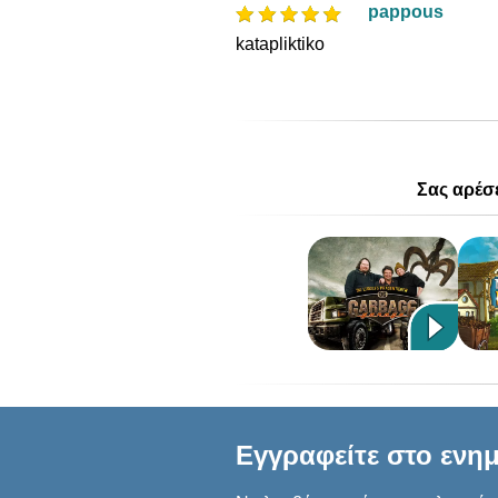
pappous
katapliktiko
Σας αρέσε
Εγγραφείτε στο ενη