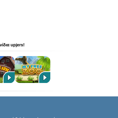
ίδια upjers!