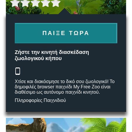
ΠΑΊΞΕ ΤΏΡΑ
Ζήστε την κινητή διασκέδαση
ζωολογικού κήπου
Χτίσε και διακόσμησε το δικό σου ζωολογικό! Το
δημοφιλές browser παιχνίδι My Free Zoo είναι
διαθέσιμο ως αυτόνομο παιχνίδι κινητού.
Πληροφορίες Παιχνιδιού