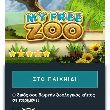
ΣΤΟ ΠΑΙΧΝΊΔΙ
Ο δικός σου δωρεάν ζωολογικός κήπος
σε περιμένει