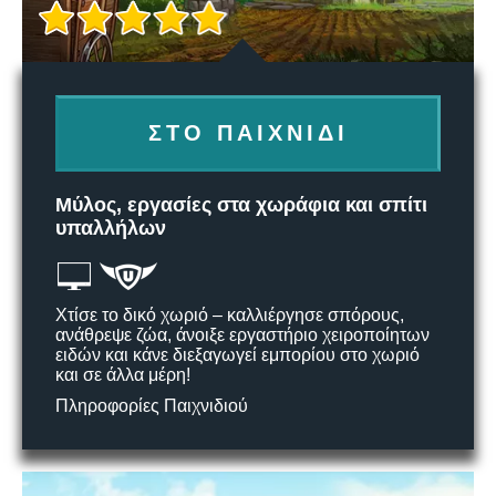
ΣΤΟ ΠΑΙΧΝΊΔΙ
Μύλος, εργασίες στα χωράφια και σπίτι
υπαλλήλων
Χτίσε το δικό χωριό – καλλιέργησε σπόρους,
ανάθρεψε ζώα, άνοιξε εργαστήριο χειροποίητων
ειδών και κάνε διεξαγωγεί εμπορίου στο χωριό
και σε άλλα μέρη!
Πληροφορίες Παιχνιδιού