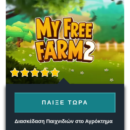
ΠΑΊΞΕ ΤΏΡΑ
Διασκέδαση Παιχνιδιών στο Αγρόκτημα