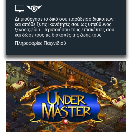
Δημιούργησε το δικό σου παράδεισο διακοπών
και απόδειξε τις ικανότητές σου ως υπεύθυνος
ξενοδοχείου. Περιποιήσου τους επισκέπτες σου
και δώσε τους τις διακοπές της ζωής τους!
Πληροφορίες Παιχνιδιού