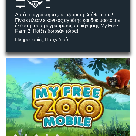
Αυτό το αγρόκτημα χρειάζεται τη βοήθειά σας!
Γίνετε πλέον εικονικός αγρότης και δοκιμάστε την
έκδοση του προγράμματος περιήγησης My Free
Farm 2! Παίξτε δωρεάν τώρα!
Πληροφορίες Παιχνιδιού