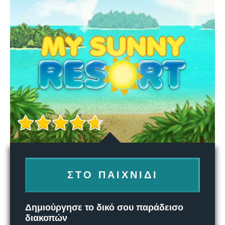
ΣΤΟ ΠΑΙΧΝΊΔΙ
Δημιούργησε το δικό σου παράδεισο
διακοπών