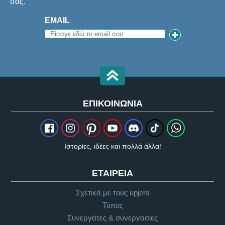
σας.
EMAIL
ΕΠΙΚΟΙΝΩΝΊΑ
Ιστορίες, ιδέες και πολλά άλλα!
ΕΤΑΙΡΕΊΑ
Σχετικά με τους upjers
Τύπος
Συνεργάτες & συνεργασίες