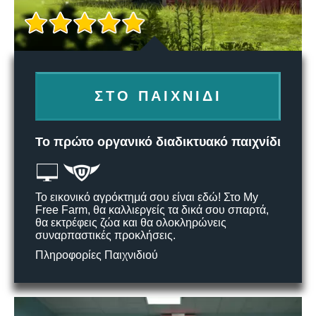
ΣΤΟ ΠΑΙΧΝΊΔΙ
Το πρώτο οργανικό διαδικτυακό παιχνίδι
Το εικονικό αγρόκτημά σου είναι εδώ! Στο My
Free Farm, θα καλλιεργείς τα δικά σου σπαρτά,
θα εκτρέφεις ζώα και θα ολοκληρώνεις
συναρπαστικές προκλήσεις.
Πληροφορίες Παιχνιδιού