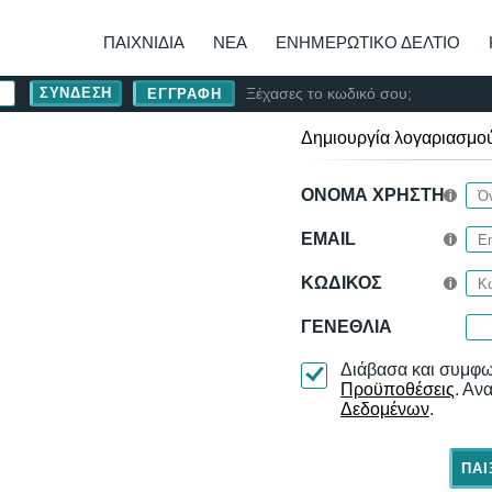
ΠΑΙΧΝΊΔΙΑ
ΝΈΑ
ΕΝΗΜΕΡΩΤΙΚΌ ΔΕΛΤΊΟ
Ξέχασες το κωδικό σου;
ΕΓΓΡΑΦΉ
Δημιουργία λογαριασμο
ΌΝΟΜΑ ΧΡΉΣΤΗ
EMAIL
ΚΩΔΙΚΌΣ
ΓΕΝΈΘΛΙΑ
Διάβασα και συμφ
Προϋποθέσεις
. Αν
Δεδομένων
.