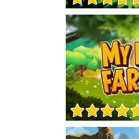
Πληροφορίες Παιχνιδιού