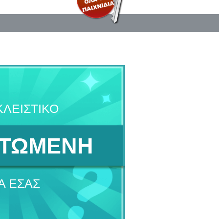
ΛΕΙΣΤΙΚΌ
ΣΤΏΜΕΝΗ
ΙΑ ΕΣΆΣ