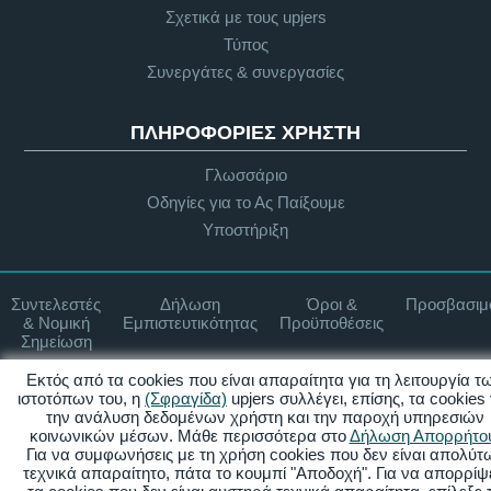
Σχετικά με τους upjers
Τύπος
Συνεργάτες & συνεργασίες
ΠΛΗΡΟΦΟΡΊΕΣ ΧΡΉΣΤΗ
Γλωσσάριο
Οδηγίες για το Ας Παίξουμε
Υποστήριξη
Συντελεστές
Δήλωση
Όροι &
Προσβασιμ
& Νομική
Εμπιστευτικότητας
Προϋποθέσεις
Σημείωση
Εκτός από τα cookies που είναι απαραίτητα για τη λειτουργία τ
Διαχείριση Cookies
ιστοτόπων του, η
(Σφραγίδα)
upjers συλλέγει, επίσης, τα cookies 
την ανάλυση δεδομένων χρήστη και την παροχή υπηρεσιών
κοινωνικών μέσων. Μάθε περισσότερα στο
Δήλωση Απορρήτο
© 2026 upjers GmbH
Για να συμφωνήσεις με τη χρήση cookies που δεν είναι απολύτ
τεχνικά απαραίτητο, πάτα το κουμπί "Αποδοχή". Για να απορρίψ