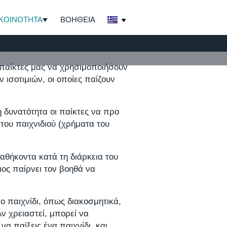
ΚΟΙΝΌΤΗΤΑ
ΒΟΉΘΕΙΑ
 παίκτες μας να χρησιμοποιήσουν
 ισοτιμιών, οι οποίες παίζουν
η δυνατότητα οι παίκτες να προ
 του παιχνιδιού (χρήματα του
αθήκοντα κατά τη διάρκεια του
ιος παίρνει τον βοηθά να
ο παιχνίδι, όπως διακοσμητικά,
Αν χρειαστεί, μπορεί να
να παίξεις ένα παιχνίδι, και