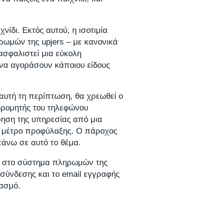
νίδι. Εκτός αυτού, η ισοτιμία
ρωμών της upjers – με κανονικά
σφαλιστεί μια εύκολη
 να αγοράσουν κάποιου είδους
αυτή τη περίπτωση, θα χρεωθεί ο
δρομητής του τηλεφώνου
ρηση της υπηρεσίας από μια
ς μέτρο προφύλαξης. Ο πάροχος
πάνω σε αυτό το θέμα.
η στο σύστημα πληρωμών της
 σύνδεσης και το email εγγραφής
ιασμό.