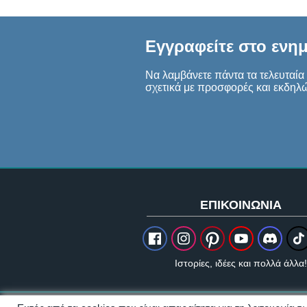
Εγγραφείτε στο ενη
Να λαμβάνετε πάντα τα τελευταία
σχετικά με προσφορές και εκδηλώ
ΕΠΙΚΟΙΝΩΝΊΑ
Ιστορίες, ιδέες και πολλά άλλα