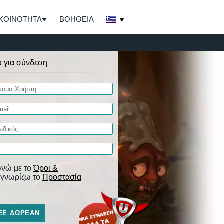
ΚΟΙΝΌΤΗΤΑ
ΒΟΉΘΕΙΑ
ύ για
σύνδεση
ωνώ με το
Όροι &
αγνωρίζω το
Προστασία